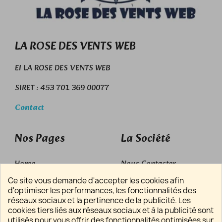
LA ROSE DES VENTS WEB
EI LA ROSE DES VENTS WEB
SIRET : 453 701 369 00077
Contact
Nos Pages
La Société
Home
Nous Contacter
Ce site vous demande d'accepter les cookies afin
Zone d'Intervention
Politique de Confidentialité
d'optimiser les performances, les fonctionnalités des
Découvrez Nous
Mentions Légales
réseaux sociaux et la pertinence de la publicité. Les
cookies tiers liés aux réseaux sociaux et à la publicité sont
Services
Politique des Cookies
utilisés pour vous offrir des fonctionnalités optimisées sur