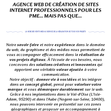
AGENCE WEB DE CRÉATION DE SITES
INTERNET PROFESSIONNELS POUR LES
PME... MAIS PAS QUE...
LA ROSE DES VENTS WEB AU SERVICE DE LA RÉALISATION DE TOUS VOS PROJETS
Notre
savoir-faire
et notre
expérience
dans le domaine
du web, du graphisme et des médias nous permettent de
vous accompagner efficacement dans la
réalisation de
vos projets digitaux
. À l’écoute de vos besoins, nous
concevons des
solutions créatives et innovantes
qui
apportent une véritable
valeur ajoutée
à votre
communication.
Notre objectif :
donner vie à vos idées
et les intégrer
dans un
concept global
, pensé pour
valoriser votre
marque
et vous
démarquer durablement
sur le web.
Grâce à nos implantations dans le Val-d’Oise (L’Isle-
Adam, 95290) et dans l’Aube (Nogent-sur-Seine, 10400),
nous pouvons intervenir en présentiel sur ces zones
géographiques et proposer un accompagnement à