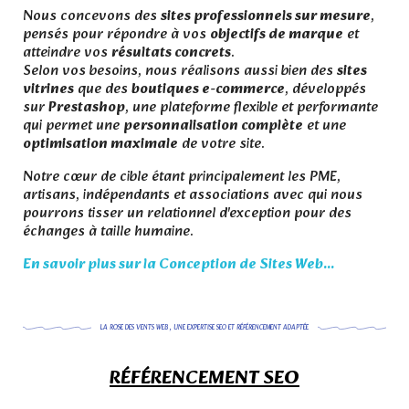
Nous concevons des
sites professionnels sur mesure
,
pensés pour répondre à vos
objectifs de marque
et
atteindre vos
résultats concrets
.
Selon vos besoins, nous réalisons aussi bien des
sites
vitrines
que des
boutiques e-commerce
, développés
sur
Prestashop
, une plateforme flexible et performante
qui permet une
personnalisation complète
et une
optimisation maximale
de votre site.
Notre cœur de cible étant principalement les PME,
artisans, indépendants et associations avec qui nous
pourrons tisser un relationnel d'exception pour des
échanges à taille humaine.
En savoir plus sur la Conception de Sites Web...
LA ROSE DES VENTS WEB , UNE EXPERTISE SEO ET RÉFÉRENCEMENT ADAPTÉE
R
É
F
É
RENCEMENT SEO
.